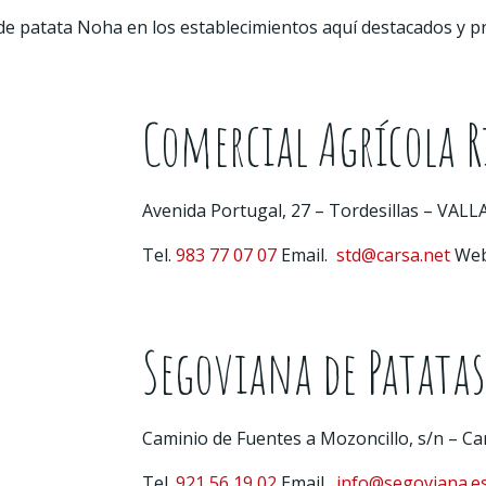
de patata Noha en los establecimientos aquí destacados y
Comercial Agrícola 
Avenida Portugal, 27 – Tordesillas – VAL
Tel.
983 77 07 07
Email.
std@carsa.net
We
Segoviana de Patatas
Caminio de Fuentes a Mozoncillo, s/n – C
Tel.
921 56 19 02
Email.
info@segoviana.e