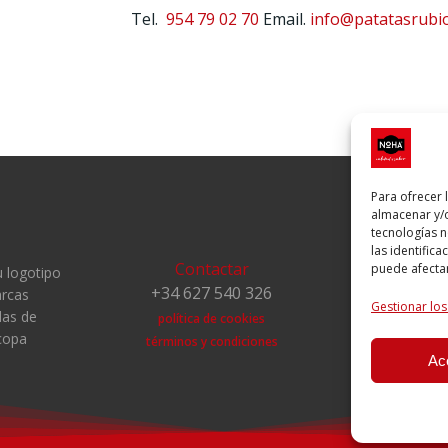
Tel.
954 79 02 70
Email.
info@patatasrubi
Para ofrecer 
almacenar y/o
tecnologías 
las identifica
Contactar
puede afectar
 logotipo
+34 627 540 326
rcas
Gestionar los
das de
política de cookies
copa
términos y condiciones
Ac