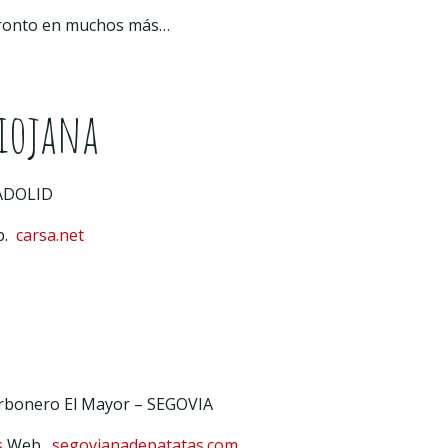
 pronto en muchos más…
Riojana
LADOLID
b.
carsa.net
arbonero El Mayor – SEGOVIA
s
Web.
segovianadepatatas.com