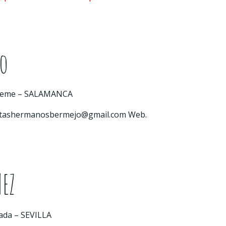
o
– Éjeme – SALAMANCA
tashermanosbermejo@gmail.com
Web.
EZ
nada – SEVILLA