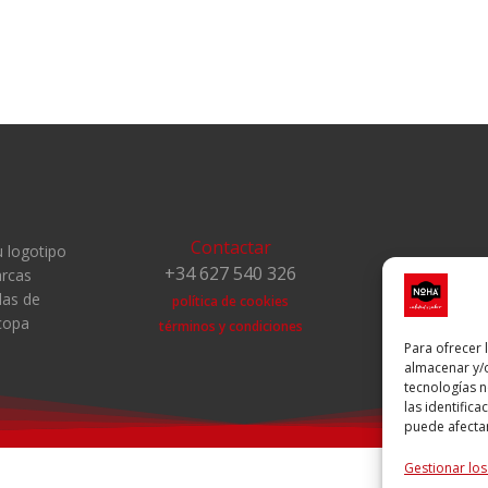
Contactar
 logotipo
+34 627 540 326
rcas
das de
política de cookies
copa
términos y condiciones
Para ofrecer 
almacenar y/o
tecnologías 
las identifica
puede afectar
Gestionar los