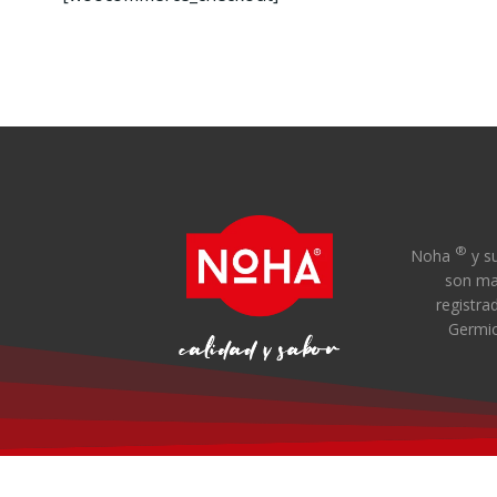
®
Noha
y su
son ma
registra
Germi