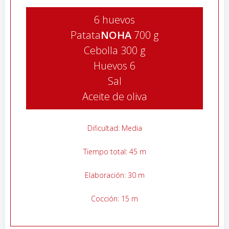
6 huevos
Patata
NOHA
700 g
Cebolla
300 g
Huevos
6
Sal
Aceite de oliva
Dificultad: Media
Tiempo total:
45 m
Elaboración:
30 m
Cocción:
15 m