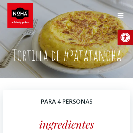
Saltar
al
contenido
Abrir
Tortilla de #patatanoha
PARA 4 PERSONAS
ingredientes