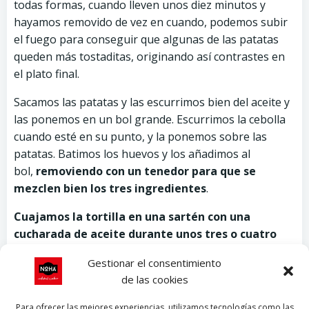
todas formas, cuando lleven unos diez minutos y
hayamos removido de vez en cuando, podemos subir
el fuego para conseguir que algunas de las patatas
queden más tostaditas, originando así contrastes en
el plato final.
Sacamos las patatas y las escurrimos bien del aceite y
las ponemos en un bol grande. Escurrimos la cebolla
cuando esté en su punto, y la ponemos sobre las
patatas. Batimos los huevos y los añadimos al
bol,
removiendo con un tenedor para que se
mezclen bien los tres ingredientes
.
Cuajamos la tortilla en una sartén con una
cucharada de aceite durante unos tres o cuatro
minutos
y le damos la vuelta. Para ayudar a los que
Gestionar el consentimiento
no sean muy duchos en esa operación, existen en el
de las cookies
mercado sartenes dobles que permiten dar la vuelta a
la tortilla sin riesgo de que se nos derrame.
Para ofrecer las mejores experiencias, utilizamos tecnologías como las